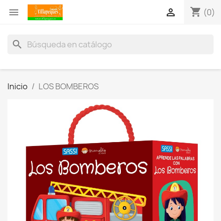
shopping_cart


(0)
search
Inicio
LOS BOMBEROS