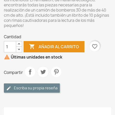
encontrarás todas las piezas necesarias para la
realización de un camión de bomberos 3D de más de 40
cm de alto. ¡Está incluido también un librito de 10 páginas
con rimas cautivadoras para la lectura de los más
pequeños!
Cantidad

favorite_border
AÑADIR AL CARRITO

Últimas unidades en stock
Compartir
Escriba su propia reseña