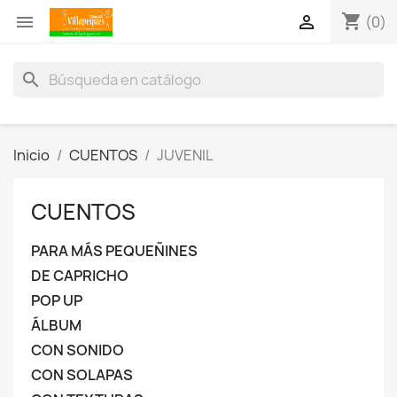
shopping_cart


(0)
search
Inicio
CUENTOS
JUVENIL
CUENTOS
PARA MÁS PEQUEÑINES
DE CAPRICHO
POP UP
ÁLBUM
CON SONIDO
CON SOLAPAS