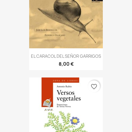
EL CARACOL DEL SEÑOR GARRIGOS
8,00 €
favorite_border