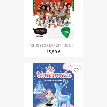
AGUS Y LOS MONSTRUOS 9:...
13,50 €
favorite_border