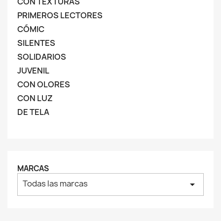
CON TEXTURAS
PRIMEROS LECTORES
CÓMIC
SILENTES
SOLIDARIOS
JUVENIL
CON OLORES
CON LUZ
DE TELA
MARCAS
Todas las marcas
arrow_drop_down