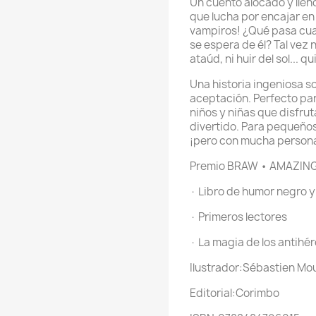
Un cuento alocado y lle
que lucha por encajar en 
vampiros! ¿Qué pasa cuan
se espera de él? Tal vez 
ataúd, ni huir del sol... q
Una historia ingeniosa sob
aceptación. Perfecto pa
niños y niñas que disfru
divertido. Para pequeños
¡pero con mucha persona
Premio BRAW • AMAZIN
· Libro de humor negro y
· Primeros lectores
· La magia de los antihé
Ilustrador:Sébastien Mo
Editorial:Corimbo