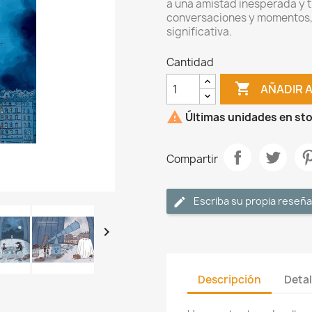
a una amistad inesperada y 
conversaciones y momentos, 
significativa.
Cantidad

AÑADIR 

Últimas unidades en st
Compartir
Escriba su propia reseña

Descripción
Detal