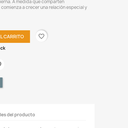
tierna. A medida que comparten
comienza a crecer una relación especial y
favorite_border
AL CARRITO
ock
les del producto