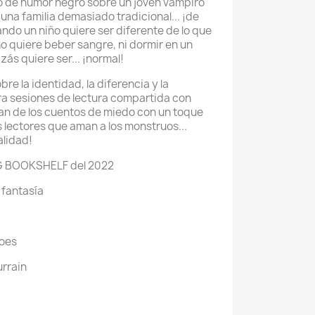
no de humor negro sobre un joven vampiro
una familia demasiado tradicional... ¡de
do un niño quiere ser diferente de lo que
no quiere beber sangre, ni dormir en un
uizás quiere ser... ¡normal!
re la identidad, la diferencia y la
ra sesiones de lectura compartida con
tan de los cuentos de miedo con un toque
 lectores que aman a los monstruos...
lidad!
G BOOKSHELF del 2022
 fantasía
roes
urrain